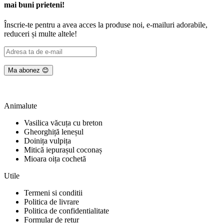
mai buni prieteni!
Înscrie-te pentru a avea acces la produse noi, e-mailuri adorabile,
reduceri și multe altele!
Animalute
Vasilica văcuța cu breton
Gheorghiță leneșul
Doinița vulpița
Mitică iepurașul coconaș
Mioara oița cochetă
Utile
Termeni si conditii
Politica de livrare
Politica de confidentialitate
Formular de retur