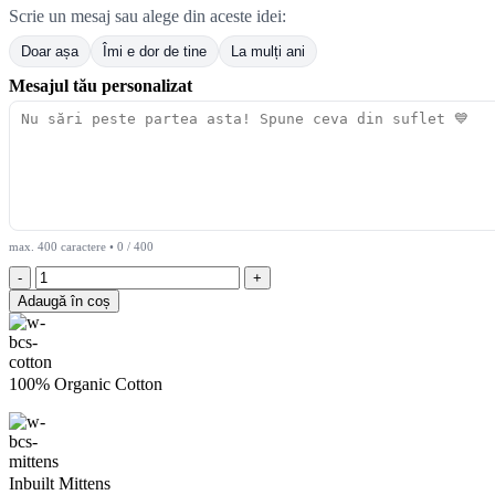
Scrie un mesaj sau alege din aceste idei:
Doar așa
Îmi e dor de tine
La mulți ani
Mesajul tău personalizat
max. 400 caractere •
0
/ 400
Cantitate
Mioara
Adaugă în coș
oița
cochetă
🐑
🌸
100% Organic Cotton
Inbuilt Mittens