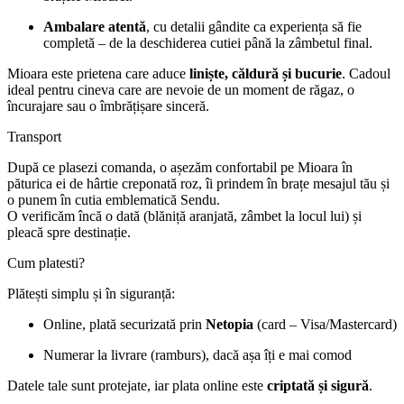
Ambalare atentă
, cu detalii gândite ca experiența să fie
completă – de la deschiderea cutiei până la zâmbetul final.
Mioara este prietena care aduce
liniște, căldură și bucurie
. Cadoul
ideal pentru cineva care are nevoie de un moment de răgaz, o
încurajare sau o îmbrățișare sinceră.
Transport
După ce plasezi comanda, o așezăm confortabil pe Mioara în
păturica ei de hârtie creponată roz, îi prindem în brațe mesajul tău și
o punem în cutia emblematică Sendu.
O verificăm încă o dată (blăniță aranjată, zâmbet la locul lui) și
pleacă spre destinație.
Cum platesti?
Plătești simplu și în siguranță:
Online, plată securizată prin
Netopia
(card – Visa/Mastercard)
Numerar la livrare (ramburs), dacă așa îți e mai comod
Datele tale sunt protejate, iar plata online este
criptată și sigură
.