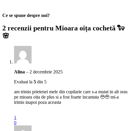
Ce se spune despre noi?
2 recenzii pentru
Mioara oița cochetă 🐑
🌸
Alina
–
2 decembrie 2025
Evaluat la
5
din 5
am trimis prietenei mele din copilarie care s-a mutat in alt oras
pe mioara oita de plus si a fost foarte incantata 🥹🥹 mi-a
trimis inapoi poza aceasta
1
0