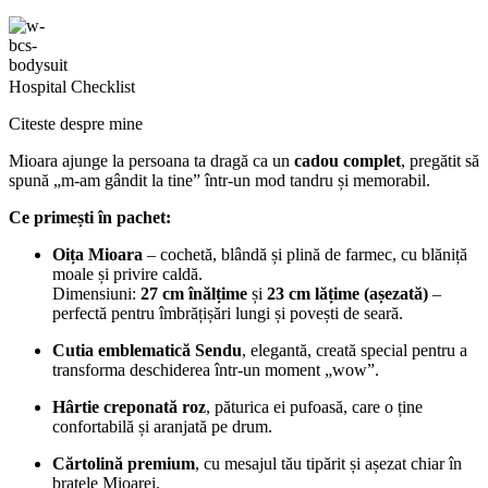
Hospital Checklist
Citeste despre mine
Mioara ajunge la persoana ta dragă ca un
cadou complet
, pregătit să
spună „m-am gândit la tine” într-un mod tandru și memorabil.
Ce primești în pachet:
Oița Mioara
– cochetă, blândă și plină de farmec, cu blăniță
moale și privire caldă.
Dimensiuni:
27 cm înălțime
și
23 cm lățime (așezată)
–
perfectă pentru îmbrățișări lungi și povești de seară.
Cutia emblematică Sendu
, elegantă, creată special pentru a
transforma deschiderea într-un moment „wow”.
Hârtie creponată roz
, păturica ei pufoasă, care o ține
confortabilă și aranjată pe drum.
Cărtolină premium
, cu mesajul tău tipărit și așezat chiar în
brațele Mioarei.