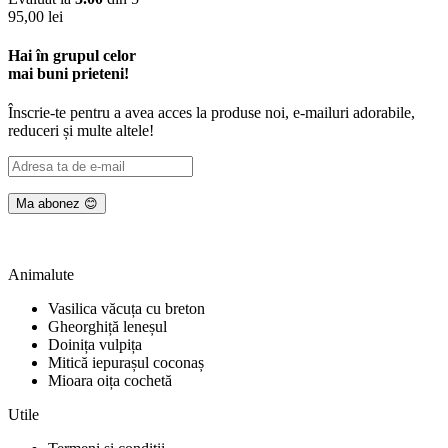
95,00
lei
Hai în grupul celor
mai buni prieteni!
Înscrie-te pentru a avea acces la produse noi, e-mailuri adorabile,
reduceri și multe altele!
Animalute
Vasilica văcuța cu breton
Gheorghiță leneșul
Doinița vulpița
Mitică iepurașul coconaș
Mioara oița cochetă
Utile