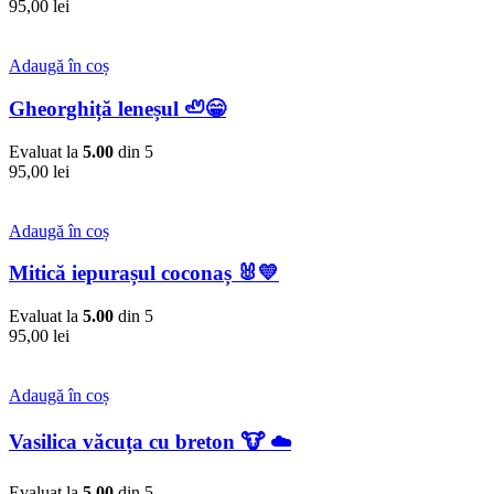
95,00
lei
Adaugă în coș
Gheorghiță leneșul 🦥😁
Evaluat la
5.00
din 5
95,00
lei
Adaugă în coș
Mitică iepurașul coconaș 🐰💛
Evaluat la
5.00
din 5
95,00
lei
Adaugă în coș
Vasilica văcuța cu breton 🐮 ☁️
Evaluat la
5.00
din 5