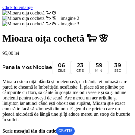
Click to enlarge
Mioara oița cochetă 🐑 🌸
95,00
lei
06
23
59
39
Pana la Mos Nicolae
ZILE
ORE
MIN
SEC
Mioara este o oiță blândă și prietenoasă, cu blănița ei pufoasă care
parcă te cheamă la îmbrățișări nesfârșite. Îi place să se plimbe pe
câmpurile cu flori, să cânte în șoaptă melodii vesele și să-și adune
prietenii pentru povești de seară. Are mereu un aer grijuliu și
liniștitor, iar atunci când ești obosit sau supărat, Mioara știe exact
cum să te facă să zâmbești din nou. E genul de prieten care nu
pleacă niciodată de lângă tine și îți aduce mereu un strop de bucurie
în suflet.
Scrie mesajul tău din cutie
GRATIS