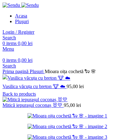
Acasa
Pluşuri
Login / Register
Search
0
items
0,00
lei
Menu
0
items
0,00
lei
Search
Prima pagină
Plusuri
Mioara oița cochetă 🐑 🌸
Vasilica văcuța cu breton 🐮 ☁️
95,00
lei
Back to products
Mitică iepurașul coconaș 🐰💛
95,00
lei